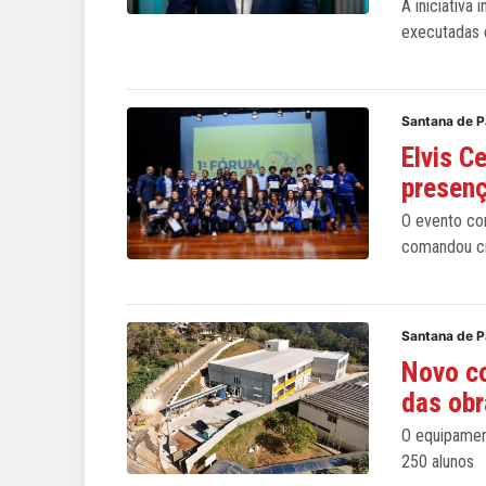
A iniciativa
executadas 
Santana de 
Elvis C
presenç
O evento co
comandou c
Santana de 
Novo co
das obr
O equipament
250 alunos