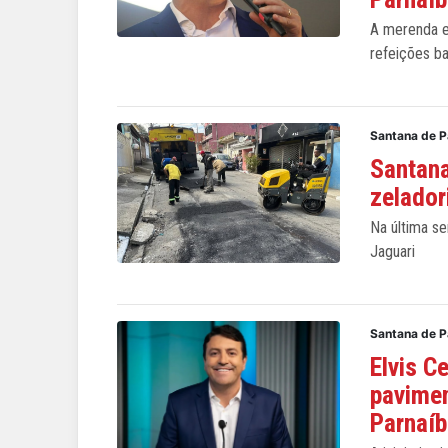
A merenda e
refeições b
Santana de 
Santana
zelador
Na última s
Jaguari
Santana de 
Elvis C
pavimen
Parnaí