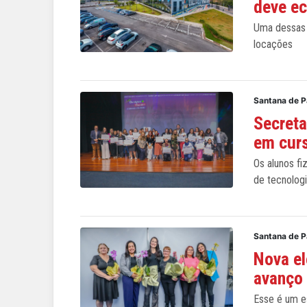
deve e
Uma dessas 
locações
Santana de 
Secreta
em curs
Os alunos fi
de tecnolog
Santana de 
Nova el
avanço
Esse é um e