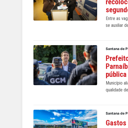
recoloc
segund
Entre as va
se auxiliar d
Santana de 
Prefeit
Parnaíb
pública
Município al
qualidade de
Santana de 
Gastos 