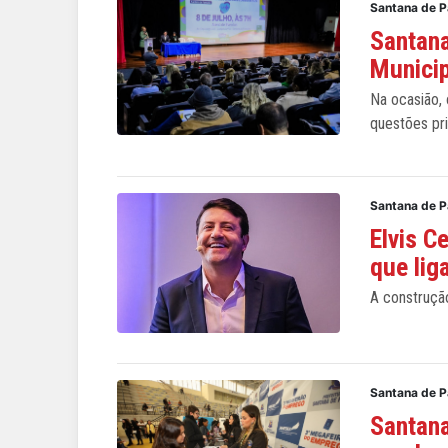
Santana de 
Santana
Munici
Na ocasião, 
questões pri
Santana de 
Elvis C
que lig
A construçã
Santana de 
Santana