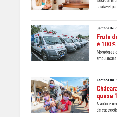
Secretária d
saudável par
Santana de P
Frota d
é 100%
Moradores d
ambulâncias
Santana de P
Chácara
quase 
A ação é uma
de castraçã