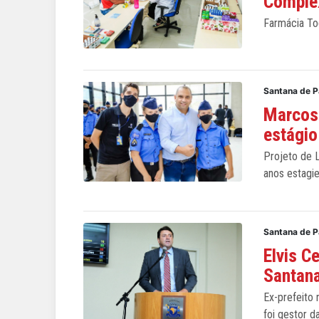
Comple
Farmácia To
Santana de P
Marcos
estágio
Projeto de L
anos estagi
Santana de P
Elvis C
Santana
Ex-prefeito
foi gestor d