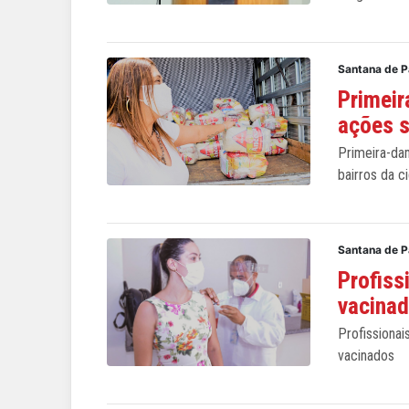
Santana de P
Primeir
ações s
Primeira-da
bairros da c
Santana de P
Profiss
vacinad
Profissiona
vacinados