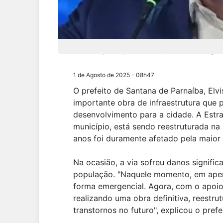
A intervenção faz parte do compromisso da atual gest
1 de Agosto de 2025 - 08h47
O prefeito de Santana de Parnaíba, El
importante obra de infraestrutura que 
desenvolvimento para a cidade. A Estr
município, está sendo reestruturada na
anos foi duramente afetado pela maior 
Na ocasião, a via sofreu danos signific
população. "Naquele momento, em apen
forma emergencial. Agora, com o apoio
realizando uma obra definitiva, reestru
transtornos no futuro", explicou o prefe