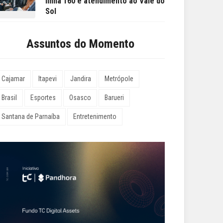
linha 160 e atendimento ao Vale do
Sol
Assuntos do Momento
Cajamar
Itapevi
Jandira
Metrópole
Brasil
Esportes
Osasco
Barueri
Santana de Parnaíba
Entretenimento