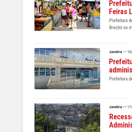
Prefeit
Feiras 
Prefeitura d
Brechó no m
Jandira
— 16
Prefeit
adminis
Prefeitura 
Jandira
— 17
Recesso
Admini