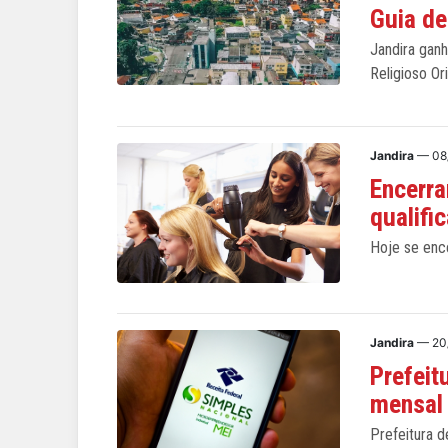
Guia de
Jandira ganh
Religioso Or
Jandira
— 08
Encerra
qualifi
Hoje se enc
Jandira
— 20
Prefeit
mensal
Prefeitura 