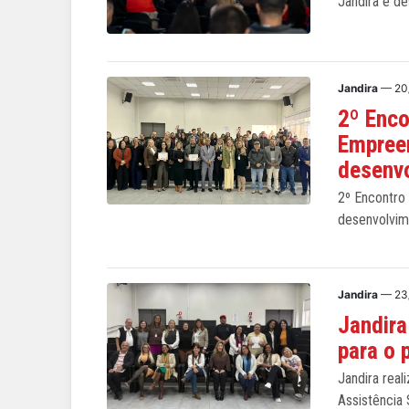
Jandira é d
Jandira
— 20
2º Enc
Empree
desenv
2º Encontro
desenvolvim
Jandira
— 23
Jandira
para o 
Jandira rea
Assistência 