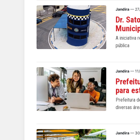
Jandira
— 27
Dr. Sat
Munici
A iniciativa
pública
Jandira
— 11
Prefeit
para es
Prefeitura d
diversas áre
Jandira
— 30