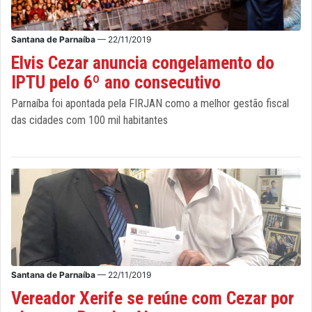
Santana de Parnaíba
— 22/11/2019
Elvis Cezar anuncia congelamento do
IPTU pelo 6º ano consecutivo
Parnaíba foi apontada pela FIRJAN como a melhor gestão fiscal
das cidades com 100 mil habitantes
Santana de Parnaíba
— 22/11/2019
Vereador Xerife se reúne com Cezar por