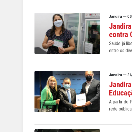
Jandira
— 06
Jandira
contra 
Saúde já lib
entre os dia
Jandira
— 21
Jandira
Educaçã
A partir do
rede pública