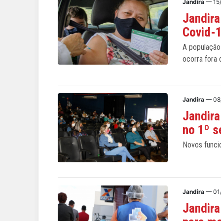
Jandira
— 15
Jandira
Covid-
A população
ocorra fora
Jandira
— 08
Jandira
no 1º 
Novos funci
Jandira
— 01
Jandir