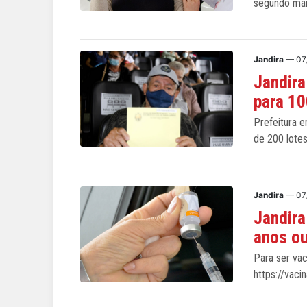
segundo ma
Jandira
— 07
Jandira
para 10
Prefeitura e
de 200 lote
Jandira
— 07
Jandira
anos o
Para ser va
https://vacin