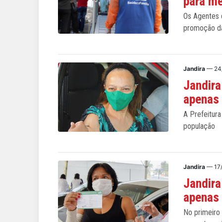
para me
Os Agentes 
promoção d
Jandira
— 24
Jandira
apenas
A Prefeitura
população
Jandira
— 17
Jandira
apenas 
No primeiro