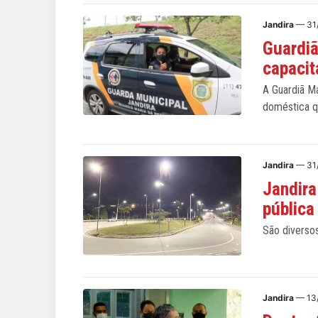
Jandira
— 31
Guardiã
capacit
A Guardiã M
doméstica q
Jandira
— 31
Jandira
pública
São diversos
Jandira
— 13