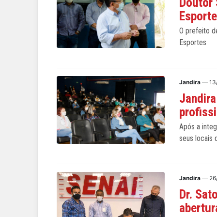
Doutor 
Esport
O prefeito d
Esportes
Jandira
— 13
Jandira
profiss
Após a inte
seus locais 
Jandira
— 26
Dr. Sat
abertu