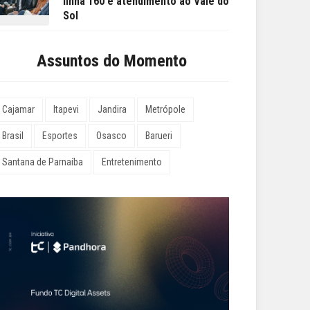
linha 160 e atendimento ao Vale do
Sol
Assuntos do Momento
Cajamar
Itapevi
Jandira
Metrópole
Brasil
Esportes
Osasco
Barueri
Santana de Parnaíba
Entretenimento