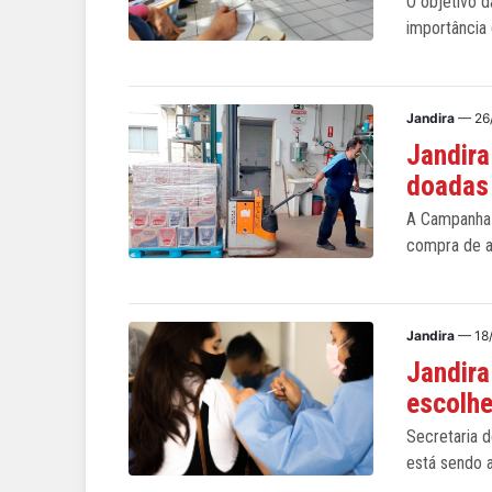
O objetivo d
importância
Jandira
— 26
Jandira
doadas
A Campanha U
compra de a
Jandira
— 18
Jandira
escolh
Secretaria d
está sendo 