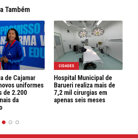
ia Também
CIDADES
ra de Cajamar
Hospital Municipal de
We
novos uniformes
Barueri realiza mais de
co
s de 2.200
7,2 mil cirurgias em
e 
onais da
apenas seis meses
pú
o