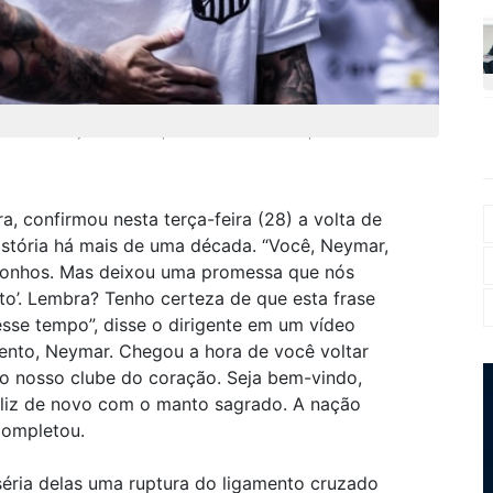
Santos com o objetivo de recuperar seu melhor desempenho
a, confirmou nesta terça-feira (28) a volta de
istória há mais de uma década. “Você, Neymar,
s sonhos. Mas deixou uma promessa que nós
to’. Lembra? Tenho certeza de que esta frase
se tempo”, disse o dirigente em um vídeo
nto, Neymar. Chegou a hora de você voltar
 o nosso clube do coração. Seja bem-vindo,
eliz de novo com o manto sagrado. A nação
completou.
séria delas uma ruptura do ligamento cruzado