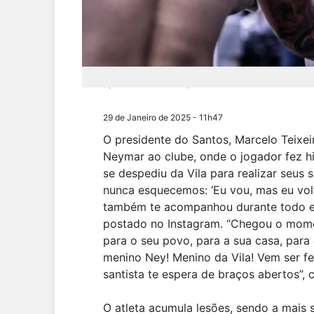
Após deixar o Al-Hilal, o atleta decidiu retornar ao 
29 de Janeiro de 2025 - 11h47
O presidente do Santos, Marcelo Teixeir
Neymar ao clube, onde o jogador fez h
se despediu da Vila para realizar seu
nunca esquecemos: ‘Eu vou, mas eu vol
também te acompanhou durante todo es
postado no Instagram. “Chegou o mome
para o seu povo, para a sua casa, para
menino Ney! Menino da Vila! Vem ser f
santista te espera de braços abertos”, 
O atleta acumula lesões, sendo a mais 