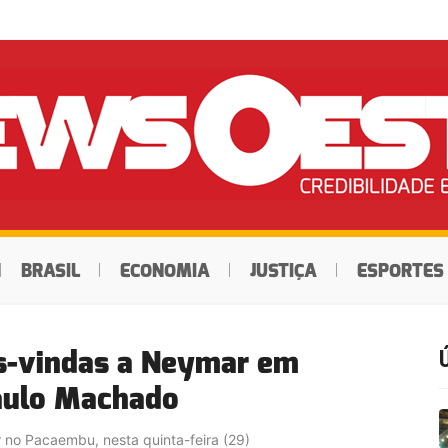
BRASIL
ECONOMIA
JUSTIÇA
ESPORTES
s-vindas a Neymar em
aulo Machado
r no Pacaembu, nesta quinta-feira (29)