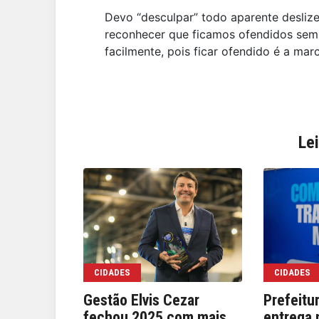
Devo “desculpar” todo aparente desliz
reconhecer que ficamos ofendidos sem r
facilmente, pois ficar ofendido é a marc
Le
CIDADES
CIDADES
Gestão Elvis Cezar
Prefeitu
fechou 2025 com mais
entrega 