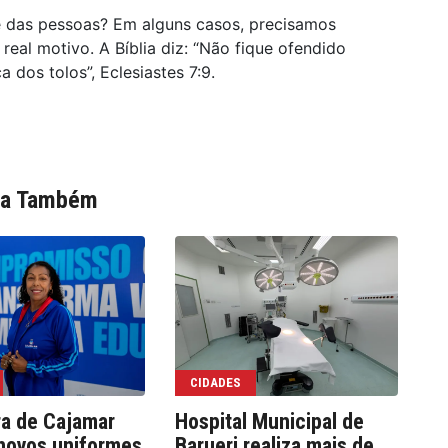
e das pessoas? Em alguns casos, precisamos
eal motivo. A Bíblia diz: “Não fique ofendido
a dos tolos”, Eclesiastes 7:9.
ia Também
CIDADES
ra de Cajamar
Hospital Municipal de
We
novos uniformes
Barueri realiza mais de
co