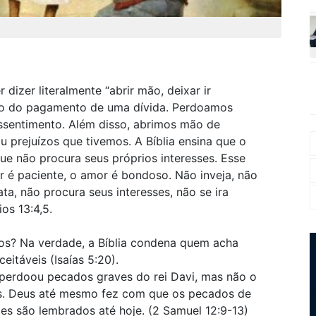
adas são inofensivas ou aceitáveis (Isaías 5:20)
dizer literalmente “abrir mão, deixar ir
ão do pagamento de uma dívida. Perdoamos
ssentimento. Além disso, abrimos mão de
prejuízos que tivemos. A Bíblia ensina que o
e não procura seus próprios interesses. Esse
r é paciente, o amor é bondoso. Não inveja, não
ata, não procura seus interesses, não se ira
ios 13:4,5.
ros? Na verdade, a Bíblia condena quem acha
eitáveis (Isaías 5:20).
perdoou pecados graves do rei Davi, mas não o
es. Deus até mesmo fez com que os pecados de
eles são lembrados até hoje. (2 Samuel 12:9-13)