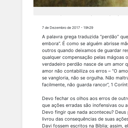
Na verdade, a Bíblia condena quem acha que ações err
7 de Dezembro de 2017 - 19h29
A palavra grega traduzida “perdão” quer 
embora”. É como se alguém abrisse m
outros quando deixamos de guardar re
qualquer compensação pelas mágoas ou 
verdadeiro perdão nasce de um amor qu
amor não contabiliza os erros – “O amo
se vangloria, não se orgulha. Não maltr
facilmente, não guarda rancor”, 1 Corínt
Devo fechar os olhos aos erros de out
que ações erradas são inofensivas ou ac
Devo fingir que nada aconteceu? Deus 
livrou das consequências de suas açõ
Davi fossem escritos na Bíblia; assim, 