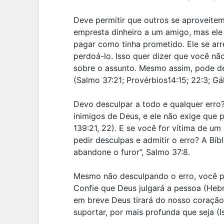
Deve permitir que outros se aproveite
empresta dinheiro a um amigo, mas ele
pagar como tinha prometido. Ele se ar
perdoá-lo. Isso quer dizer que você nã
sobre o assunto. Mesmo assim, pode de
(Salmo 37:21; Provérbios14:15; 22:3; Gál
Devo desculpar a todo e qualquer err
inimigos de Deus, e ele não exige que
139:21, 22). E se você for vítima de um
pedir desculpas e admitir o erro? A Bíbl
abandone o furor”, Salmo 37:8.
Mesmo não desculpando o erro, você po
Confie que Deus julgará a pessoa (Hebr
em breve Deus tirará do nosso coraçã
suportar, por mais profunda que seja (I