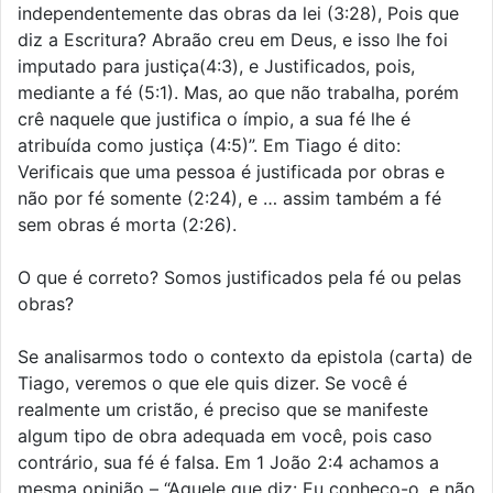
independentemente das obras da lei (3:28), Pois que
diz a Escritura? Abraão creu em Deus, e isso lhe foi
imputado para justiça(4:3), e Justificados, pois,
mediante a fé (5:1). Mas, ao que não trabalha, porém
crê naquele que justifica o ímpio, a sua fé lhe é
atribuída como justiça (4:5)”. Em Tiago é dito:
Verificais que uma pessoa é justificada por obras e
não por fé somente (2:24), e … assim também a fé
sem obras é morta (2:26).
O que é correto? Somos justificados pela fé ou pelas
obras?
Se analisarmos todo o contexto da epistola (carta) de
Tiago, veremos o que ele quis dizer. Se você é
realmente um cristão, é preciso que se manifeste
algum tipo de obra adequada em você, pois caso
contrário, sua fé é falsa. Em 1 João 2:4 achamos a
mesma opinião – “Aquele que diz: Eu conheço-o, e não