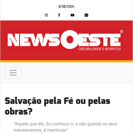
8/08/2026
Salvação pela Fé ou pelas
obras?
“Aquele que diz: Eu conheço-o, e não guarda os seus
mandamentos, é mentiroso"