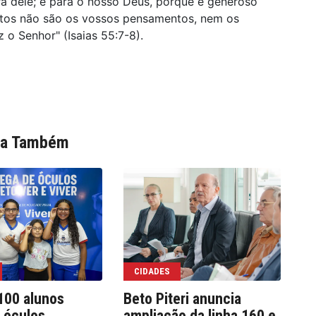
á dele; e para o nosso Deus, porque é generoso
tos não são os vossos pensamentos, nem os
o Senhor" (Isaias 55:7-8).
ia Também
CIDADES
100 alunos
Beto Piteri anuncia
Fo
 óculos
ampliação da linha 160 e
au