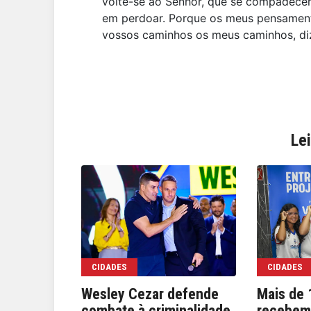
volte-se ao Senhor, que se compadecer
em perdoar. Porque os meus pensamen
vossos caminhos os meus caminhos, diz 
Le
CIDADES
CIDADES
Wesley Cezar defende
Mais de 
combate à criminalidade
recebem