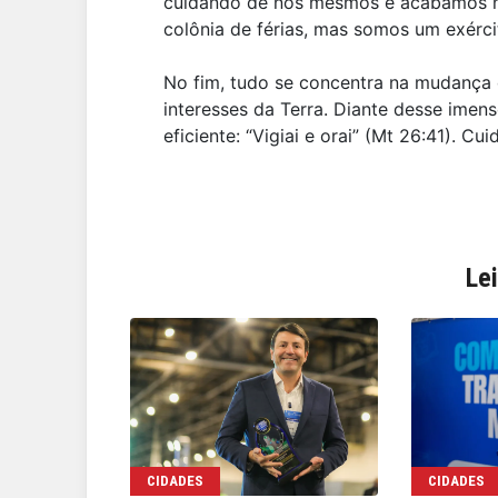
cuidando de nós mesmos e acabamos 
colônia de férias, mas somos um exérc
No fim, tudo se concentra na mudança 
interesses da Terra. Diante desse imens
eficiente: “Vigiai e orai” (Mt 26:41). 
Le
CIDADES
CIDADES