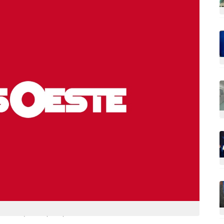
 maneira quase imperceptível