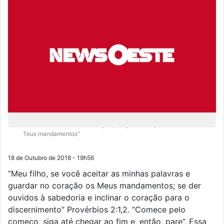
"Eu Te busco de todo o coração; não permitas que eu me desvie dos
Teus mandamentos"
18 de Outubro de 2018 - 19h56
“Meu filho, se você aceitar as minhas palavras e
guardar no coração os Meus mandamentos; se der
ouvidos à sabedoria e inclinar o coração para o
discernimento” Provérbios 2:1,2. “Comece pelo
começo, siga até chegar ao fim e, então, pare”. Essa