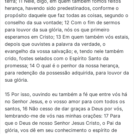
terra; 11 Nele, digo, em quem também fomos feitos
herança, havendo sido predestinados, conforme o
propósito daquele que faz todas as coisas, segundo o
conselho da sua vontade; 12 Com o fim de sermos
para louvor da sua glória, nós os que primeiro
esperamos em Cristo; 13 Em quem também vós estais,
depois que ouvistes a palavra da verdade, o
evangelho da vossa salvação; e, tendo nele também
crido, fostes selados com o Espírito Santo da
promessa; 14 O qual é o penhor da nossa herança,
para redenção da possessão adquirida, para louvor da
sua glória.
15 Por isso, ouvindo eu também a fé que entre vós há
no Senhor Jesus, e o vosso amor para com todos os
santos, 16 Não cesso de dar graças a Deus por vós,
lembrando-me de vós nas minhas orações: 17 Para
que o Deus de nosso Senhor Jesus Cristo, o Pai da
glória, vos dê em seu conhecimento o espírito de