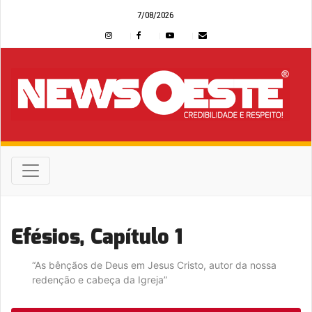
7/08/2026
Efésios, Capítulo 1
“As bênçãos de Deus em Jesus Cristo, autor da nossa
redenção e cabeça da Igreja”