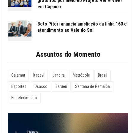
gratuitos por meio do Projeto Ver e Viver
em Cajamar
Beto Piteri anuncia ampliação da linha 160 e
atendimento ao Vale do Sol
Assuntos do Momento
Cajamar
Itapevi
Jandira
Metrópole
Brasil
Esportes
Osasco
Barueri
Santana de Parnaíba
Entretenimento