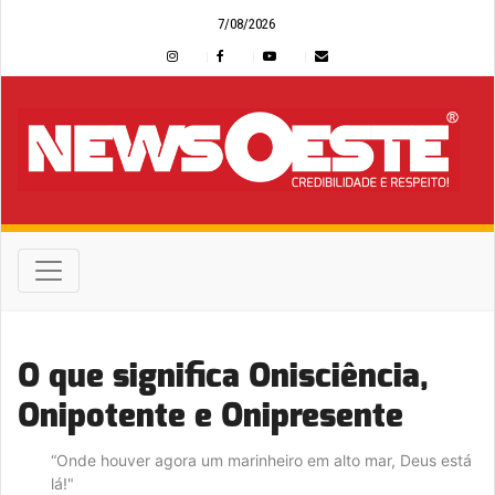
7/08/2026
O que significa Onisciência,
Onipotente e Onipresente
“Onde houver agora um marinheiro em alto mar, Deus está
lá!"