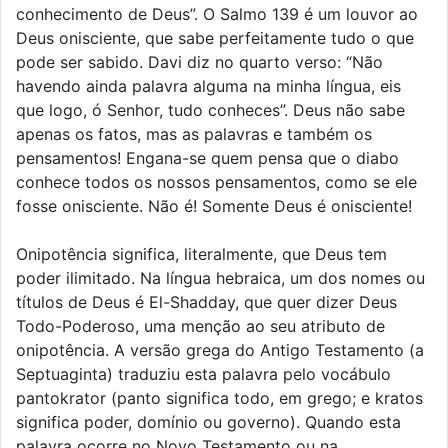
conhecimento de Deus”. O Salmo 139 é um louvor ao
Deus onisciente, que sabe perfeitamente tudo o que
pode ser sabido. Davi diz no quarto verso: “Não
havendo ainda palavra alguma na minha língua, eis
que logo, ó Senhor, tudo conheces”. Deus não sabe
apenas os fatos, mas as palavras e também os
pensamentos! Engana-se quem pensa que o diabo
conhece todos os nossos pensamentos, como se ele
fosse onisciente. Não é! Somente Deus é onisciente!
Onipotência significa, literalmente, que Deus tem
poder ilimitado. Na língua hebraica, um dos nomes ou
títulos de Deus é El-Shadday, que quer dizer Deus
Todo-Poderoso, uma menção ao seu atributo de
onipotência. A versão grega do Antigo Testamento (a
Septuaginta) traduziu esta palavra pelo vocábulo
pantokrator (panto significa todo, em grego; e kratos
significa poder, domínio ou governo). Quando esta
palavra ocorre no Novo Testamento ou na