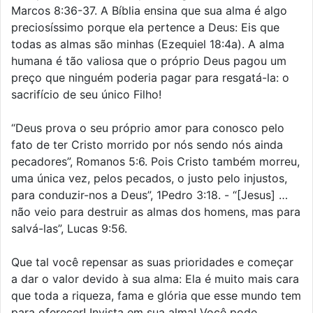
Marcos 8:36-37. A Bíblia ensina que sua alma é algo
preciosíssimo porque ela pertence a Deus: Eis que
todas as almas são minhas (Ezequiel 18:4a). A alma
humana é tão valiosa que o próprio Deus pagou um
preço que ninguém poderia pagar para resgatá-la: o
sacrifício de seu único Filho!
“Deus prova o seu próprio amor para conosco pelo
fato de ter Cristo morrido por nós sendo nós ainda
pecadores”, Romanos 5:6. Pois Cristo também morreu,
uma única vez, pelos pecados, o justo pelo injustos,
para conduzir-nos a Deus”, 1Pedro 3:18. - “[Jesus] …
não veio para destruir as almas dos homens, mas para
salvá-las”, Lucas 9:56.
Que tal você repensar as suas prioridades e começar
a dar o valor devido à sua alma: Ela é muito mais cara
que toda a riqueza, fama e glória que esse mundo tem
para oferecer! Invista em sua alma! Você pode