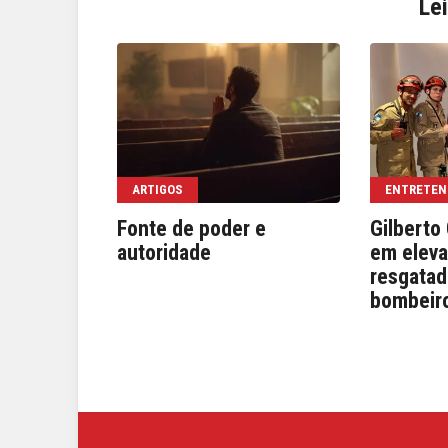
Le
ARTIGOS
ENTRETEN
Fonte de poder e
Gilberto 
autoridade
em eleva
resgatad
bombeir