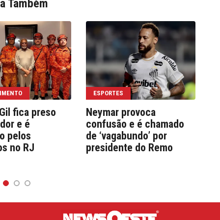
ia Também
IMENTO
ESPORTES
Gil fica preso
Neymar provoca
As
dor e é
confusão e é chamado
l
o pelos
de ‘vagabundo’ por
al
os no RJ
presidente do Remo
el