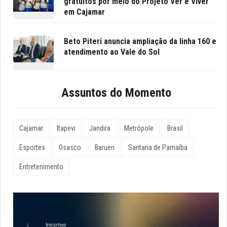
gratuitos por meio do Projeto Ver e Viver
em Cajamar
Beto Piteri anuncia ampliação da linha 160 e
atendimento ao Vale do Sol
Assuntos do Momento
Cajamar
Itapevi
Jandira
Metrópole
Brasil
Esportes
Osasco
Barueri
Santana de Parnaíba
Entretenimento