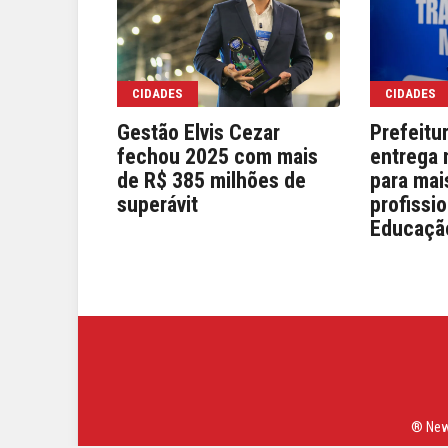
CIDADES
CIDADES
Gestão Elvis Cezar
Prefeitu
fechou 2025 com mais
entrega 
de R$ 385 milhões de
para mai
superávit
profissi
Educaçã
® News