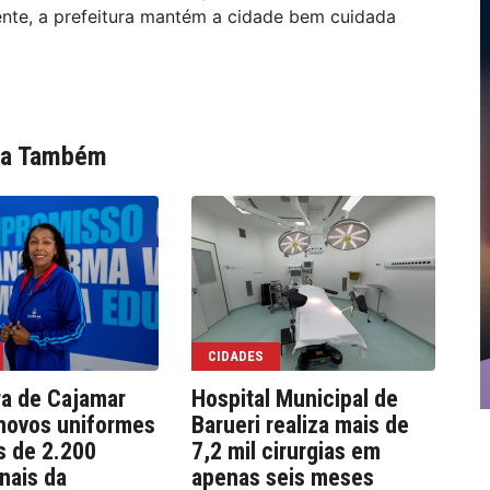
nte, a prefeitura mantém a cidade bem cuidada
ia Também
CIDADES
ra de Cajamar
Hospital Municipal de
We
novos uniformes
Barueri realiza mais de
co
s de 2.200
7,2 mil cirurgias em
e 
onais da
apenas seis meses
pú