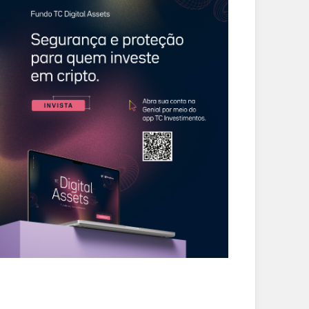
CIDADES
CIDADES
sley Cezar defende
Mais de 100 alunos
mbate à criminalidade
recebem óculos
reforço da segurança
gratuitos por meio do
blica
Projeto Ver e Viver em