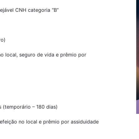
sejável CNH categoria “B”
vo)
no local, seguro de vida e prêmio por
s (temporário – 180 dias)
refeição no local e prêmio por assiduidade
a