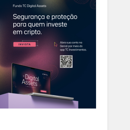
CIDADES
CIDADES
sley Cezar defende
Mais de 100 alunos
mbate à criminalidade
recebem óculos
reforço da segurança
gratuitos por meio do
blica
Projeto Ver e Viver em
Cajamar