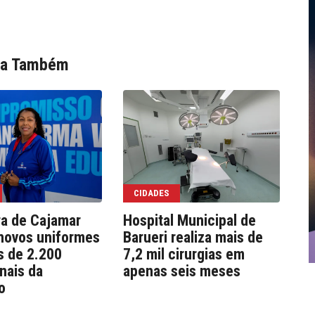
ia Também
CIDADES
ra de Cajamar
Hospital Municipal de
We
novos uniformes
Barueri realiza mais de
co
s de 2.200
7,2 mil cirurgias em
e 
onais da
apenas seis meses
pú
o