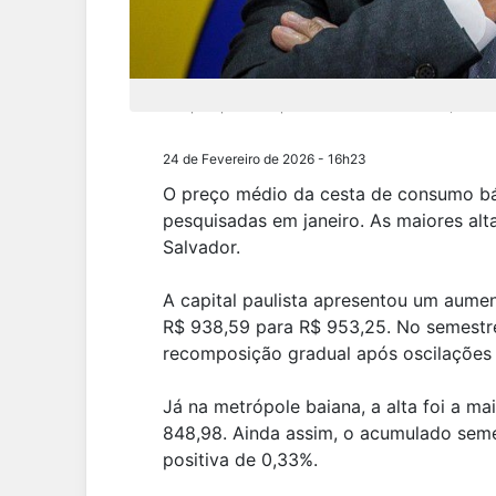
A capital paulista apresentou um aumento de 1,56% 
24 de Fevereiro de 2026 - 16h23
O preço médio da cesta de consumo bás
pesquisadas em janeiro. As maiores alt
Salvador.
A capital paulista apresentou um aume
R$ 938,59 para R$ 953,25. No semestre
recomposição gradual após oscilações
Já na metrópole baiana, a alta foi a m
848,98. Ainda assim, o acumulado seme
positiva de 0,33%.