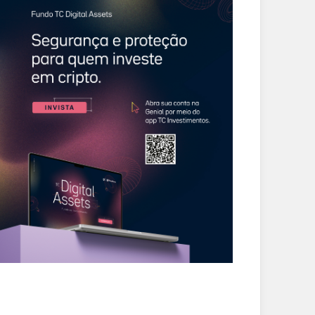
CIDADES
CIDADES
sley Cezar defende
Mais de 100 alunos
mbate à criminalidade
recebem óculos
reforço da segurança
gratuitos por meio do