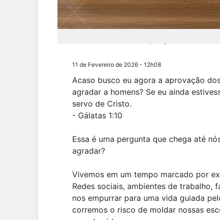
A vida de Jesus nos ensina que agradar a Deus nem s
11 de Fevereiro de 2026 - 12h08
Acaso busco eu agora a aprovação dos
agradar a homens? Se eu ainda estives
servo de Cristo.
- Gálatas 1:10
Essa é uma pergunta que chega até nó
agradar?
Vivemos em um tempo marcado por expe
Redes sociais, ambientes de trabalho, 
nos empurrar para uma vida guiada pe
corremos o risco de moldar nossas esc