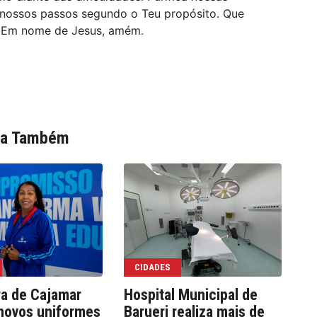
z nossos passos segundo o Teu propósito. Que
e. Em nome de Jesus, amém.
ia Também
CIDADES
ra de Cajamar
Hospital Municipal de
We
novos uniformes
Barueri realiza mais de
co