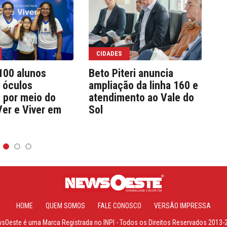
CIDADES
100 alunos
Beto Piteri anuncia
Fo
 óculos
ampliação da linha 160 e
au
s por meio do
atendimento ao Vale do
Ver e Viver em
Sol
HOME
QUEM SOMOS
FALE CONOSCO
VERSÃO IMPRESSA
Oeste é uma Marca Registrada no INPI - Todos os Direitos Reservados 2013