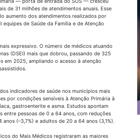
imária — porta de entrada do SUS — cresceu
is de 31 milhões de atendimentos anuais. Esse
elo aumento dos atendimentos realizados por
il equipes de Saúde da Família e de Atenção
 mais expressivo. O número de médicos atuando
ígenas (DSEI) mais que dobrou, passando de 325
os em 2025, ampliando o acesso à atenção
sassistidos.
 dos indicadores de saúde nos municípios mais
es por condições sensíveis à Atenção Primária à
íaca, gastroenterite e asma. Estudos apontam
is entre pessoas de 0 a 64 anos, com reduções
4 anos (–3,7%) e adultos de 20 a 64 anos (3,1%).
icos do Mais Médicos registraram as maiores