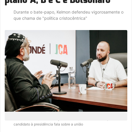
Durante o bate-papo, Kelmon defendeu vigorosamente o
que chama de "política cristocêntrica"
Em entrevista marcante ao jornalista Jefferson Cassundé, o ex-
candidato à presidência fala sobre a união