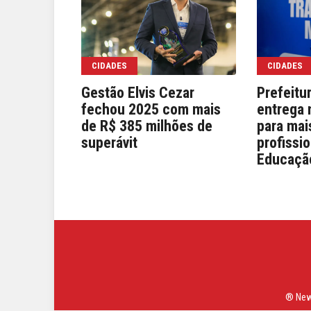
CIDADES
CIDADES
Gestão Elvis Cezar
Prefeitu
fechou 2025 com mais
entrega 
de R$ 385 milhões de
para mai
superávit
profissi
Educaçã
® News