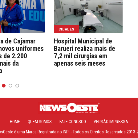
CIDADES
ra de Cajamar
Hospital Municipal de
We
novos uniformes
Barueri realiza mais de
co
s de 2.200
7,2 mil cirurgias em
e 
onais da
apenas seis meses
pú
o
HOME
QUEM SOMOS
FALE CONOSCO
VERSÃO IMPRESSA
Oeste é uma Marca Registrada no INPI - Todos os Direitos Reservados 2013