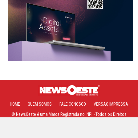
HOME
QUEM SOMOS
FALE CONOSCO
VERSÃO IMPRESSA
® NewsOeste é uma Marca Registrada no INPI - Todos os Direitos
Reservados 2013-2026 ©
Site, Sistemas e Hospedagem Powered By
Cajamar NET