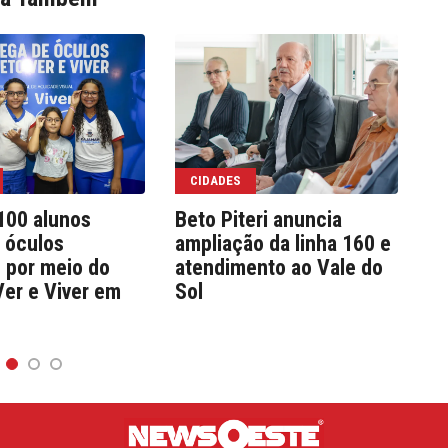
CIDADES
100 alunos
Beto Piteri anuncia
Fo
 óculos
ampliação da linha 160 e
au
s por meio do
atendimento ao Vale do
Ver e Viver em
Sol