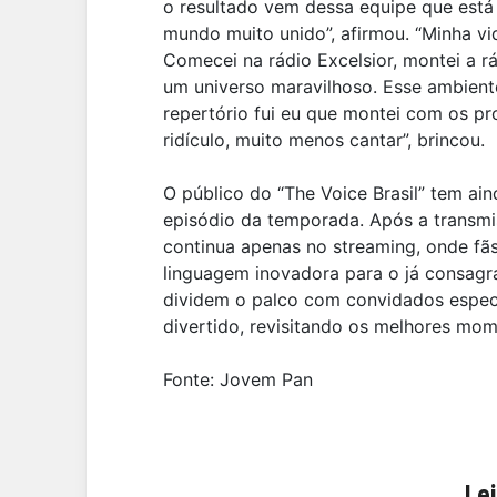
o resultado vem dessa equipe que está 
mundo muito unido”, afirmou. “Minha v
Comecei na rádio Excelsior, montei a r
um universo maravilhoso. Esse ambiente
repertório fui eu que montei com os pr
ridículo, muito menos cantar”, brincou.
O público do “The Voice Brasil” tem a
episódio da temporada. Após a transmi
continua apenas no streaming, onde fã
linguagem inovadora para o já consagr
dividem o palco com convidados especi
divertido, revisitando os melhores mom
Fonte: Jovem Pan
Le