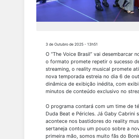
"The Voice Brasil" estreia no dia 6 de outubro com n
3 de Outubro de 2025 - 13h51
O “The Voice Brasil” vai desembarcar 
o formato promete repetir o sucesso d
streaming, o reality musical promete a
nova temporada estreia no dia 6 de ou
dinâmica de exibição inédita, com exib
minutos de conteúdo exclusivo no stre
O programa contará com um time de té
Duda Beat e Péricles. Já Gaby Cabrini 
acontece nos bastidores do reality mus
sertaneja contou um pouco sobre a nov
primeira mão, somos muito fãs do Bonin