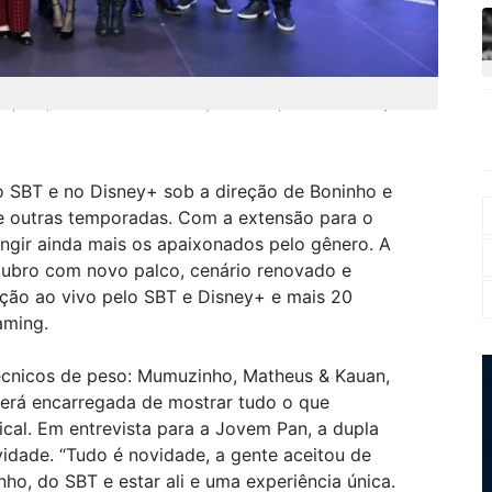
ovo palco, cenário renovado e exibição ao vivo pelo SBT e Disney+
no SBT e no Disney+ sob a direção de Boninho e
e outras temporadas. Com a extensão para o
tingir ainda mais os apaixonados pelo gênero. A
tubro com novo palco, cenário renovado e
ição ao vivo pelo SBT e Disney+ e mais 20
aming.
cnicos de peso: Mumuzinho, Matheus & Kauan,
será encarregada de mostrar tudo o que
ical. Em entrevista para a Jovem Pan, a dupla
idade. “Tudo é novidade, a gente aceitou de
ho, do SBT e estar ali e uma experiência única.