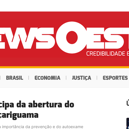
BRASIL
ECONOMIA
JUSTIÇA
ESPORTES
cipa da abertura do
çariguama
 a importância da prevenção e do autoexame