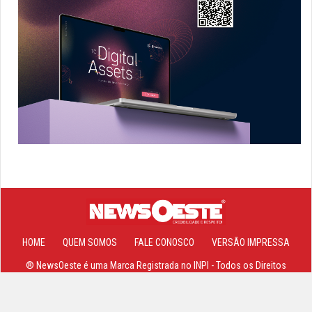
HOME
QUEM SOMOS
FALE CONOSCO
VERSÃO IMPRESSA
® NewsOeste é uma Marca Registrada no INPI - Todos os Direitos
Reservados 2013-2026 ©
Site, Sistemas e Hospedagem Powered By
Cajamar NET